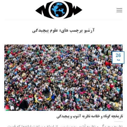
Ski
t
conten
آرشیو برچسب های:
علوم پیچیدگی
26
مه
تاريخچه کوتاه و خلاصه نظریه آشوب و پيچيدگي
نظریه پیچیدگی و نظریه آشوب درست پس از ابداع و ساخت‌رایانه‌ها كه قدرت