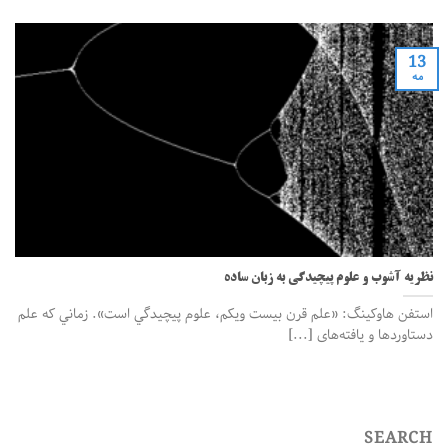
13
مه
نظریه آشوب و علوم پیچیدگی به زبان ساده
استفن هاوکينگ: «علم قرن بيست ویکم، علوم پيچيدگي است». زماني كه علم
دستاوردها و يافته‌های [...]
SEARCH