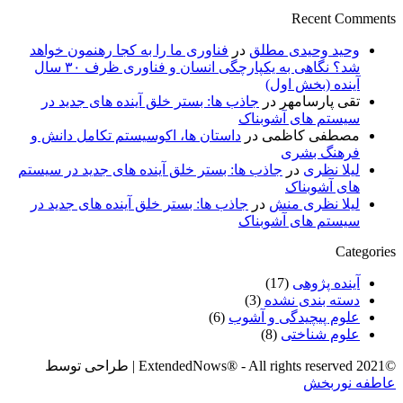
Recent Comments
وحید وحیدی مطلق
در
فناوری ما را به کجا رهنمون خواهد
شد؟ نگاهی به یکپارچگی انسان و فناوری ظرف ۳۰ سال
آینده (بخش اول)
تقی پارسامهر
در
جاذب ها: بستر خلق آینده های جدید در
سیستم های آشوبناک
مصطفی کاظمی
در
داستان ها، اکوسیستم تکامل دانش و
فرهنگ بشری
لیلا نظری
در
جاذب ها: بستر خلق آینده های جدید در سیستم
های آشوبناک
لیلا نظری منش
در
جاذب ها: بستر خلق آینده های جدید در
سیستم های آشوبناک
Categories
آینده پژوهی
(17)
دسته بندی نشده
(3)
علوم پیچیدگی و آشوب
(6)
علوم شناختی
(8)
©2021 ExtendedNows® - All rights reserved | طراحی توسط
عاطفه نوربخش