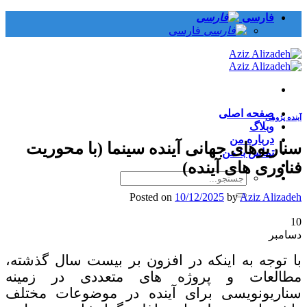
Skip
فارسی
to
فارسی
content
صفحه اصلی
آینده پژوهی
وبلاگ
درباره من
سناریوهای جهانی آینده سینما (با محوریت
تماس با من
فناوری های آینده)
Posted on
10/12/2025
by
Aziz Alizadeh
10
دسامبر
با توجه به اینکه در افزون بر بیست سال گذشته،
مطالعات و پروژه های متعددی در زمینه
سناریونویسی برای آینده در موضوعات مختلف